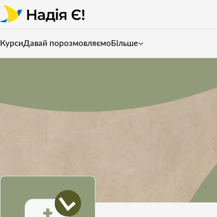
Курси
Давай порозмовляємо
Більше