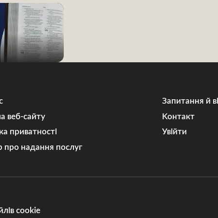
с
Запитання й в
а веб-сайту
Kонтакт
ка приватності
Увійти
р про надання послуг
лів cookie