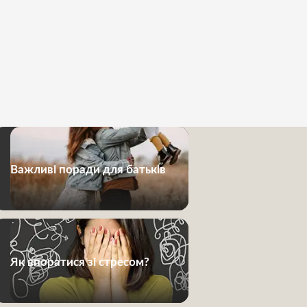
Важливі поради для батьків
Як впоратися зі стресом?