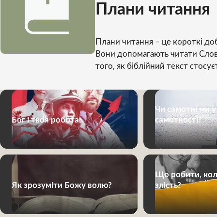
Плани читання
Плани читання – це короткі до
Вони допомагають читати Слов
того, як біблійний текст стосу
Чи самотні ми у
Бог і твоя робота
самотності?
Що робити, кол
Як зрозуміти Божу волю?
злість?