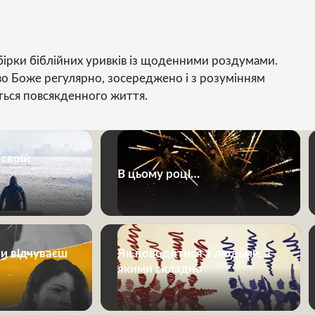
бірки біблійних уривків із щоденними роздумами.
о Боже регулярно, зосереджено і з розумінням
ється повсякденного життя.
 своїй
В цьому році…
и відчуваєш
Як поводитися з людьми, з
якими складно