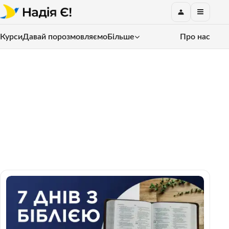
Курси
Давай порозмовляємо
Більше
Про нас
7-денне зобов’язання
Зроби місце для Бога у щоденній метушні.
Протягом наступних 7 днів читай короткі уривки
з Біблії і дозволь Його Слову говорити до тебе.