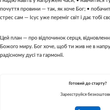
і надію навіть у напружені часи; • навчитися 
почуття провини — так, як хоче Бог; • побачи
стрес сам — Ісус уже переміг світ і дає тобі св
Цей план — про відпочинок серця, відновленн
Божого миру. Бог хоче, щоб ти жив не в напруз
радісному дусі та гармонії.
Готовий до старту?
Зареєструйся безкоштов