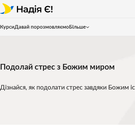
Курси
Давай порозмовляємо
Більше
Подолай стрес з Божим миром
Дізнайся, як подолати стрес завдяки Божим і