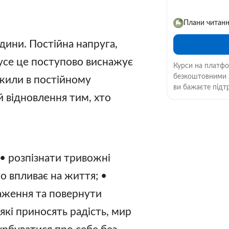
Плани читан
ини. Постійна напруга,
 усе це поступово виснажує
Курси на платфор
безкоштовними з
 жили в постійному
ви бажаєте підт
 й відновлення тим, хто
• розпізнати тривожні
о впливає на життя; •
аження та повернути
 які приносять радість, мир