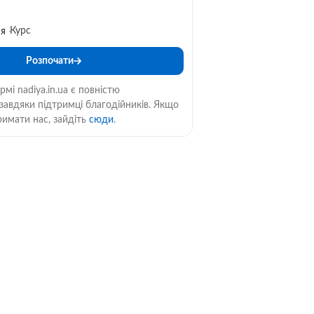
Курс
ня
Розпочати
мі nadiya.in.ua є повністю
авдяки підтримці благодійників. Якщо
римати нас, зайдіть
сюди
.