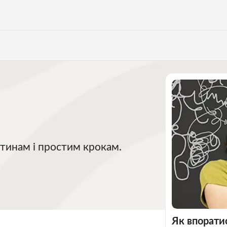
стинам і простим крокам.
Як впоратис