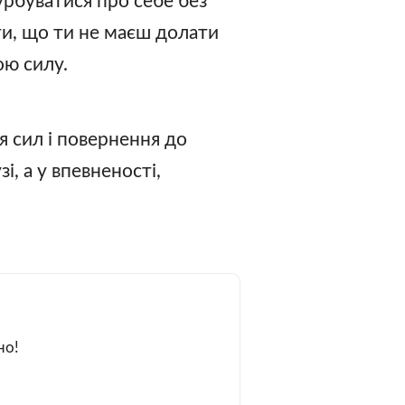
турбуватися про себе без
ти, що ти не маєш долати
ою силу.
я сил і повернення до
і, а у впевненості,
но!