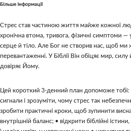
Більше інформації
Стрес став частиною життя майже кожної люд
хронічна втома, тривога, фізичні симптоми —
серце й тіло. Але Бог не створив нас, щоб ми
перевантаженні. У Біблії Він обіцяє мир, силу
довіряє Йому.
Цей короткий 3-денний план допоможе тобі: 
сигнали і зрозуміти, чому стрес так небезпечн
зробити практичні кроки, щоб зупинити висн
внутрішній баланс; • відкрити біблійні істини,