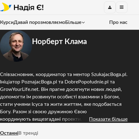
Курси
Давай порозмовляємо
Більше
Про нас
Норберт Клама
Співзасновник, координатор та ментор SzukajacBoga.pl.
Ініціатор PoznajacBoga.pl та DobrePopołudnie.pl та
GrowYourLife.net. Він прагне досягнути нових людей,
допомогти їм розвинути особисті взаємини з Богом,
стати учнями Ісуса та жити життям, яке подобається
Богу. Разом зі своєю дружиною Євою
координують вищезгадані проекти, приділяючи
Показати більше
особливу увагу співпраці та побудові єдності між
Останні
В тренді
людьми та організаціями, залученими до місії