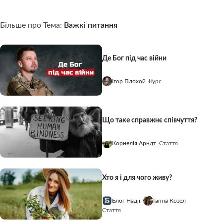
Більше про Тема:
Важкі питання
Де Бог під час війни
Ігор Плохой
Курс
Що таке справжнє співчуття?
Корнелія Арндт
Стаття
Хто я і для чого живу?
Блог Надії
Ганна Козел
Стаття