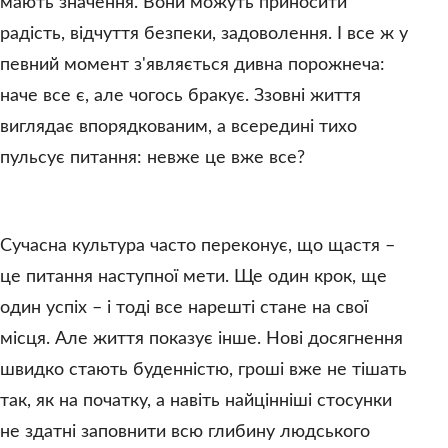
мають значення. Вони можуть приносити
радість, відчуття безпеки, задоволення. І все ж у
певний момент з'являється дивна порожнеча:
наче все є, але чогось бракує. Ззовні життя
виглядає впорядкованим, а всередині тихо
пульсує питання: невже це вже все?
Сучасна культура часто переконує, що щастя –
це питання наступної мети. Ще один крок, ще
один успіх – і тоді все нарешті стане на свої
місця. Але життя показує інше. Нові досягнення
швидко стають буденністю, гроші вже не тішать
так, як на початку, а навіть найцінніші стосунки
не здатні заповнити всю глибину людського