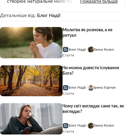
створює натуральне мило та десятки
Показати більше
різноманітних закруток, займається служінням у
Детальніше від:
Блог Надії
місцевій християнській громаді.
Молитва як розмова, а не
ритуал
Блог Надії
Ганна Козел
Стаття
Чи можна довести існування
Бога?
Блог Надії
Ірина Харчук
Стаття
Чому світ виглядає саме так, як
виглядає?
Блог Надії
Ганна Козел
Стаття