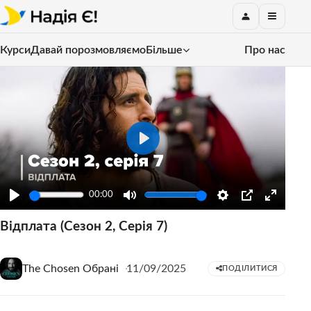
Курси
Давай порозмовляємо
Більше
Про нас
Play
00:00
Play
Mute
Settings
PIP
Enter
Відплата (Сезон 2, Серія 7)
fullscre
The Chosen Обрані
11/09/2025
ПОДІЛИТИСЯ