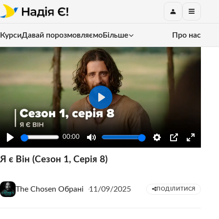
Курси
Давай порозмовляємо
Більше
Про нас
Play
00:00
Play
Mute
Settings
PIP
Enter
Я є Він (Сезон 1, Серія 8)
fullscre
The Chosen Обрані
11/09/2025
ПОДІЛИТИСЯ