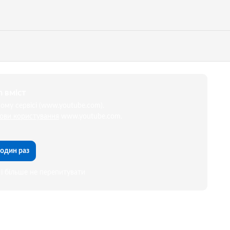
 вміст
му сервісі (www.youtube.com).
ови користування
www.youtube.com.
один раз
і більше не перепитувати