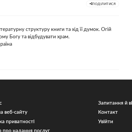
ПОДІЛИТИСЯ
тературну структуру книги та хід її думок. Огій
ому Богу та відбудувати храм.
країна
с
Запитання й в
а веб-сайту
Kонтакт
ка приватності
Увійти
р про надання послуг