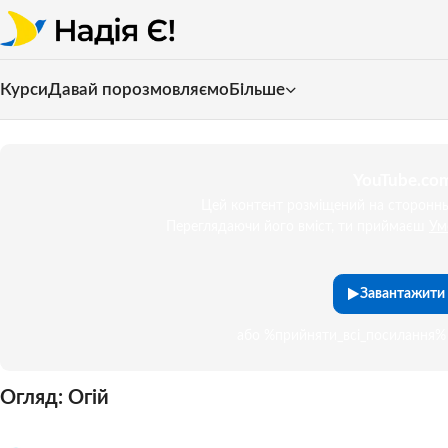
Курси
Давай порозмовляємо
Більше
YouTube.com
Цей контент розміщений на сторонньо
Переглядаючи його вміст, ти приймаєш
Ум
Завантажити 
або %прийняти_всі_посилання% 
Огляд: Огій