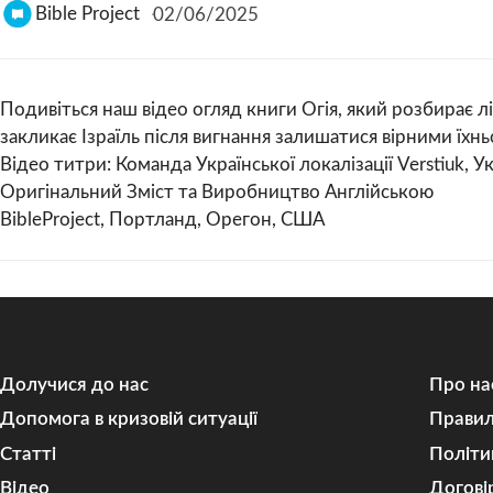
Bible Project
02/06/2025
Подивіться наш відео огляд книги Огія, який розбирає лі
закликає Ізраїль після вигнання залишатися вірними їхнь
Відео титри: Команда Української локалізації Verstiuk, У
Оригінальний Зміст та Виробництво Англійською
BibleProject, Портланд, Орегон, США
Долучися до нас
Про на
Допомога в кризовій ситуації
Правил
Статті
Політи
Відео
Догові