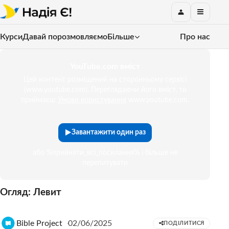
Курси
Давай порозмовляємо
Більше
Про нас
YouTube.com вміст
Цей контент розміщений на сторонньому сервісі
(www.youtube.com). Переглядаючи його вміст, ти
приймаєш
Умови користування
www.youtube.com.
Завантажити один раз
або %прийняти_всі_посилання% і більше не
перепитувати
Огляд: Левит
Bible Project
02/06/2025
ПОДІЛИТИСЯ