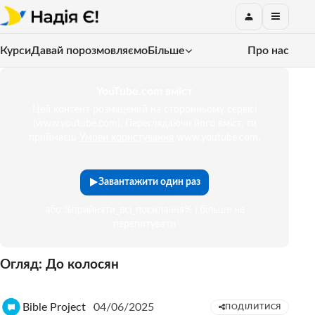
Курси
Давай порозмовляємо
Більше
Про нас
YouTube.com вміст
Цей контент розміщений на сторонньому сервісі
(www.youtube.com). Переглядаючи його вміст, ти
приймаєш
Умови користування
www.youtube.com.
Завантажити один раз
або %прийняти_всі_посилання% і більше не
перепитувати
Огляд: До колосян
Bible Project
04/06/2025
ПОДІЛИТИСЯ