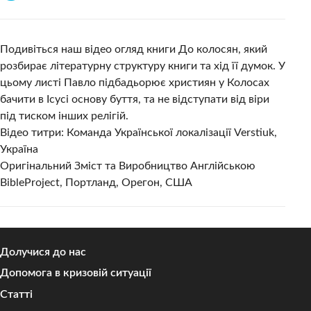
Подивіться наш відео огляд книги До колосян, який
розбирає літературну структуру книги та хід її думок. У
цьому листі Павло підбадьорює християн у Колосах
бачити в Ісусі основу буття, та не відступати від віри
під тиском інших релігій.
Відео титри: Команда Української локалізації Verstiuk,
Україна
Оригінальний Зміст та Виробництво Англійською
BibleProject, Портланд, Орегон, США
Долучися до нас
Допомога в кризовій ситуації
Статті