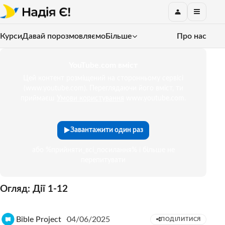
Курси
Давай порозмовляємо
Більше
Про нас
YouTube.com вміст
Цей контент розміщений на сторонньому сервісі
(www.youtube.com). Переглядаючи його вміст, ти
приймаєш
Умови користування
www.youtube.com.
Завантажити один раз
або %прийняти_всі_посилання% і більше не
перепитувати
Огляд: Дії 1-12
Bible Project
04/06/2025
ПОДІЛИТИСЯ