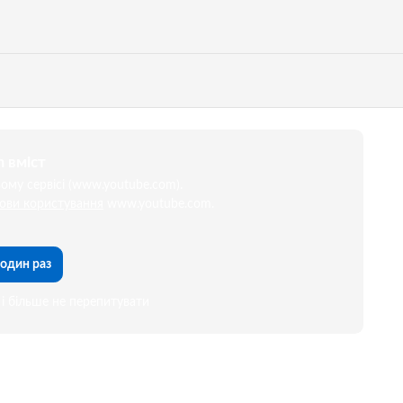
 вміст
му сервісі (www.youtube.com).
ови користування
www.youtube.com.
один раз
і більше не перепитувати