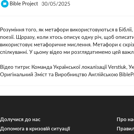
Bible Project
30/05/2025
Розуміння того, як метафори використовуються в Біблії,
поезії. Щоразу, коли хтось описує одну річ, щоб описати
використовує метафоричне мислення. Метафори є скрізь 
спілкуванні. У цьому відео ми розглядатимемо цей важл
Відео титри: Команда Української локалізації Verstiuk, У
Оригінальний Зміст та Виробництво Англійською BibleP
Долучися до нас
Про на
Допомога в кризовій ситуації
Правил