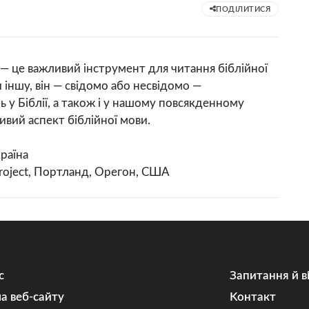
ПОДІЛИТИСЯ
 — це важливий інструмент для читання біблійної
 іншу, він — свідомо або несвідомо —
у Біблії, а також і у нашому повсякденному
ивий аспект біблійної мови.
країна
roject, Портланд, Орегон, США
с
Запитання й в
а веб-сайту
Kонтакт