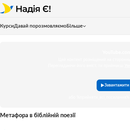
Курси
Давай порозмовляємо
Більше
YouTube.com
Цей контент розміщений на сторонньо
Переглядаючи його вміст, ти приймаєш
Ум
Завантажити 
або %прийняти_всі_посилання% 
Метафора в біблійній поезії