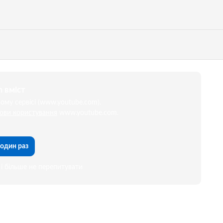
 вміст
му сервісі (www.youtube.com).
ови користування
www.youtube.com.
один раз
і більше не перепитувати