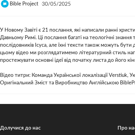
Bible Project
30/05/2025
У Новому Завіті є 21 послання, які написали ранні христ
Давньому Римі. Ці послання багаті на теологічні знання 
послідовників Ісуса, але їхні тексти також можуть бут
цьому відео ми розглядатимемо літературний стиль нап
простежувати основні ідеї від початку листа до його кін
Відео титри: Команда Української локалізації Verstiuk, У
Оригінальний Зміст та Виробництво Англійською BibleP
Долучися до нас
Про на