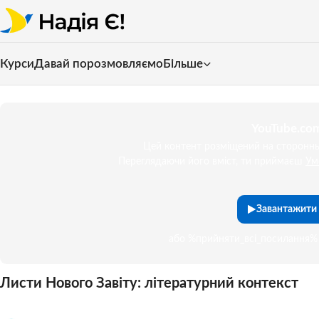
Курси
Давай порозмовляємо
Більше
YouTube.com
Цей контент розміщений на сторонньо
Переглядаючи його вміст, ти приймаєш
Ум
Завантажити 
або %прийняти_всі_посилання% 
Листи Нового Завіту: літературний контекст