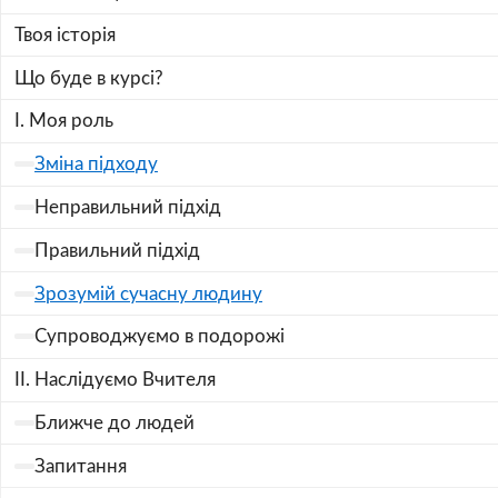
Твоя історія
Що буде в курсі?
I. Моя роль
Зміна підходу
Неправильний підхід
Правильний підхід
Зрозумій сучасну людину
Супроводжуємо в подорожі
II. Наслідуємо Вчителя
Ближче до людей
Запитання