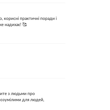
о, корисні практичні поради і
е надихає! 🥰
ите з людьми про
розумілими для людей,