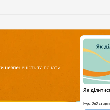
и невпененість та почати
Як ділитис
Курс
262 студен