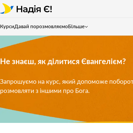
Курси
Давай порозмовляємо
Більше
Не знаєш, як ділитися Євангелієм?
Запрошуємо на курс, який допоможе поборот
розмовляти з іншими про Бога.