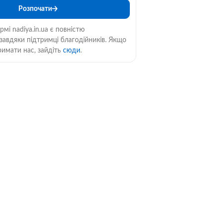
Розпочати
мі nadiya.in.ua є повністю
авдяки підтримці благодійників. Якщо
римати нас, зайдіть
сюди
.