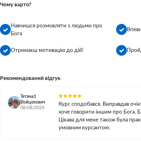
Чому варто?
Навчишся розмовляти з людьми про
Впев
Бога
Отримаєш мотивацію до дій!
Прой
Рекомендований відгук
Тетяна1
Войцехович
Курс сподобався. Виправдав очік
08/08/2024
хоче говорити іншим про Бога. Ба
Цікава для мене також була прак
умовним курсантом.