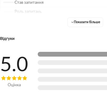
Став запитання
Роль запитань
Типи питань
Показати більше
Порівняння
Відгуки
Приповісті Ісуса
Як будувати сучасні приповісті та порівняння
5.0
Вправа 1
Святе Письмо
Цитування Біблії
Оцінка
Невірний спосіб цитування Біблії
Як мудро і розважливо використовувати Біблію?
Хто переконує?