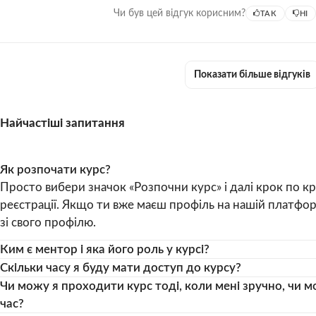
Запропонуй довірити своє життя Ісусу!
Чи був цей відгук корисним?
ТАК
НІ
IV. Спробуй сам!
Час на практику
Показати більше відгуків
Варто пам'ятати
Життя, наповнене Богом
Найчастіші запитання
Підбадьорення
V. Вітаємо!
Як розпочати курс?
Просто вибери значок «Розпочни курс» і далі крок по 
Ще одна важлива річ!
реєстрації. Якщо ти вже маєш профіль на нашій платфор
зі свого профілю.
Розкажи іншим:-)
Ким є ментор і яка його роль у курсі?
Дякуємо!
Скільки часу я буду мати доступ до курсу?
Чи можу я проходити курс тоді, коли мені зручно, чи 
час?