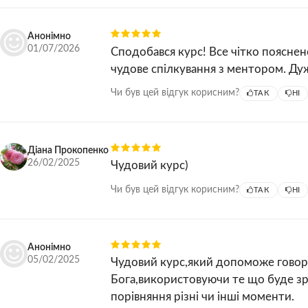
Варто пам'ятати
Анонімно
Вправа 2
01/07/2026
Сподобався курс! Все чітко пояснен
чудове спілкування з ментором. Дуж
III. Як вести до мети?
Чи був цей відгук корисним?
ТАК
НІ
Пізнай співрозмовника
Вправа 3
Діана Прокопенко
Знайди спільну точку
26/02/2025
Чудовий курс)
Вправа 4
Чи був цей відгук корисним?
ТАК
НІ
Розпізнай перешкоду
Вправа 5
Анонімно
Допоможи подолати перешкоду
05/02/2025
Чудовий курс,який допоможе говор
Бога,використовуючи те що буде з
Допоможи зрозуміти Добру Новину
порівняння різні чи інші моменти.