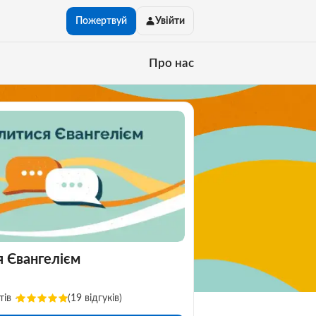
Пожертвуй
Увійти
Про нас
я Євангелієм
тів
(19 відгуків)