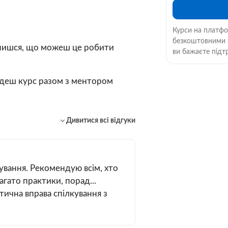
Курси на платфор
безкоштовними з
нишся, що можеш це робити
ви бажаєте підт
деш курс разом з ментором
Дивитися всі відгуки
ування. Рекомендую всім, хто
гато практики, порад...
тична вправа спілкування з