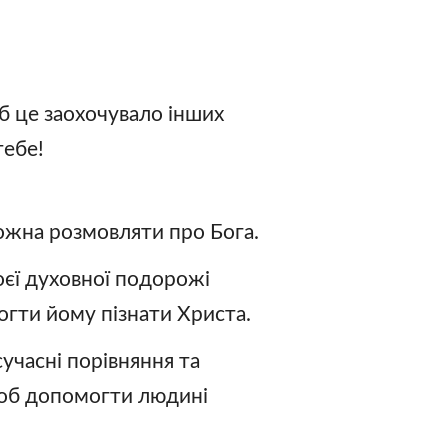
б це заохочувало інших
тебе!
ожна розмовляти про Бога.
воєї духовної подорожі
огти йому пізнати Христа.
учасні порівняння та
щоб допомогти людині