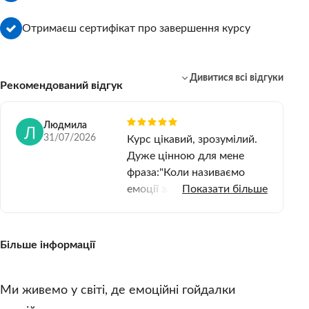
Отримаєш сертифікат про завершення курсу
Дивитися всі відгуки
Рекомендований відгук
Людмила
31/07/2026
Курс цікавий, зрозумілий.
Дуже цінною для мене
фраза:"Коли називаємо
емоції забираємо у них
Показати більше
владу. Бо коли я пробувала
говорити як почуваюся,
наприклад роздратована
Більше інформації
чи зла, то чоловік сміявся ,
"Який толк з того, що ти
комусь так говориш." Тепер
Ми живемо у світі, де емоційні гойдалки
бачу сміст цього.