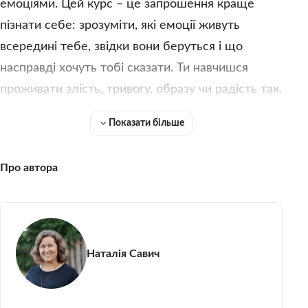
емоціями. Цей курс – це запрошення краще
пізнати себе: зрозуміти, які емоції живуть
всередині тебе, звідки вони беруться і що
насправді хочуть тобі сказати. Ти навчишся
проживати злість, тривогу, образу чи радість так,
щоб не нашкодити ні собі, ні тим, хто поруч. А
Показати більше
ще відкриєш, як твій емоційний світ формує твої
рішення, звички та стосунки з людьми. Тому
Про автора
реєструйся і до зустрічі в курсі!
Наталія Савич