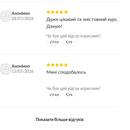
того, що ти комусь так говориш."
Тепер бачу сміст цього.
Анонімно
Дякую
28/07/2026
Дуже цікавий та змістовний курс.
Дякую!
Чи був цей відгук корисним?
ТАК
НІ
Анонімно
13/07/2026
Мені сподобалось
Чи був цей відгук корисним?
ТАК
НІ
Показати більше відгуків