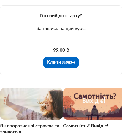
Готовий до старту?
Запишись на цей курс!
99,00 ₴
Купити зараз
Як
595
Як впоратися зі страхом та
Самотність? Вихід є!
тривогою