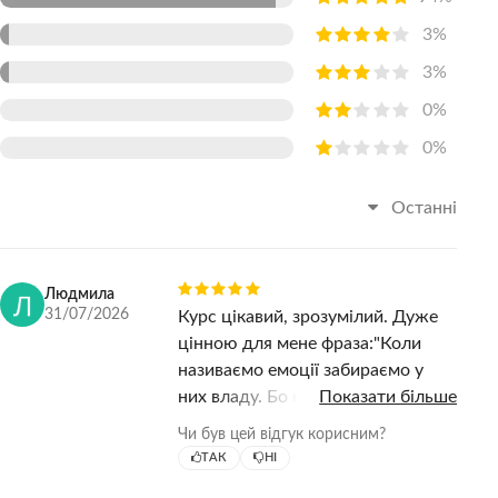
3%
3%
0%
0%
Останні
Людмила
31/07/2026
Курс цікавий, зрозумілий. Дуже
цінною для мене фраза:"Коли
називаємо емоції забираємо у
них владу. Бо коли я пробувала
Показати більше
говорити як почуваюся,
Чи був цей відгук корисним?
наприклад роздратована чи зла,
ТАК
НІ
то чоловік сміявся , "Який толк з