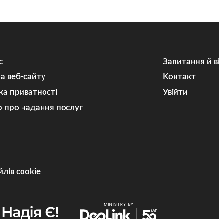
с
Запитання й в
а веб-сайту
Kонтакт
ка приватності
Увійти
р про надання послуг
лів cookie