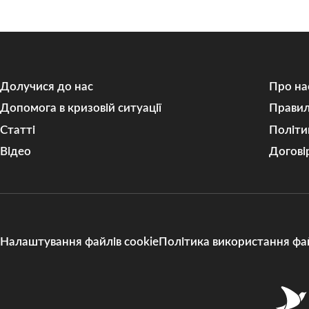
Долучися до нас
Про на
Допомога в кризовій ситуації
Правил
Статті
Політи
Відео
Догові
Налаштування файлів cookie
Політика використання фай