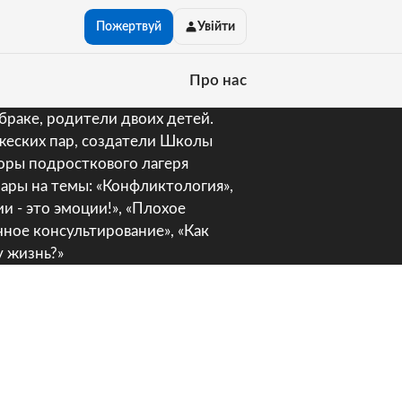
Пожертвуй
Увійти
Про нас
 браке, родители двоих детей.
ужеских пар, создатели Школы
оры подросткового лагеря
нары на темы: «Конфликтология»,
ии - это эмоции!», «Плохое
чное консультирование», «Как
у жизнь?»