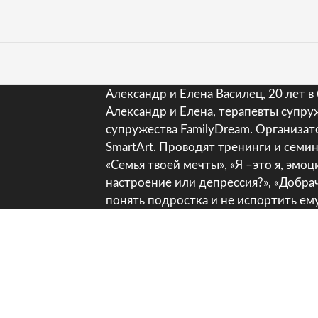
Александр и Елена Василец, 20 лет в
Александр и Елена, терапевты супр
супружества FamilyDream. Организат
SmartArt. Проводят тренинги и семи
«Семья твоей мечты», «Я –это я, эмоц
настроение или депрессия?», «Добра
понять подростка и не испортить ем