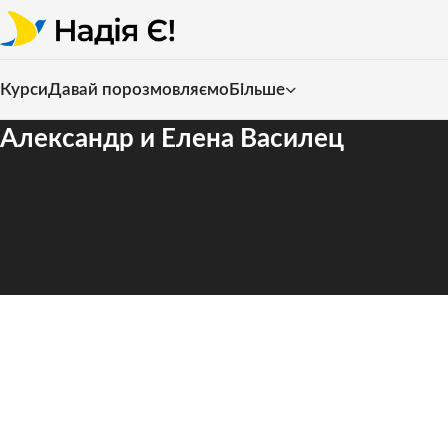
Курси
Давай порозмовляємо
Більше
Александр и Елена Василец