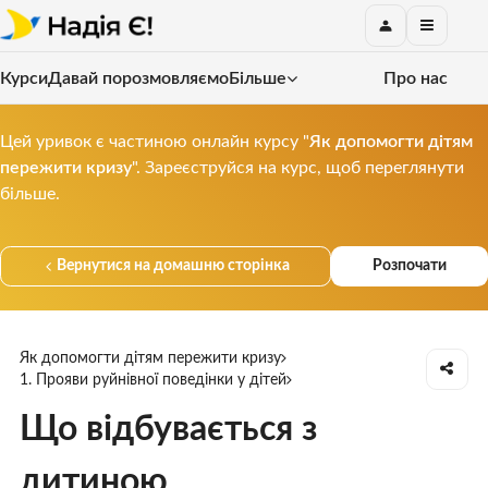
Курси
Давай порозмовляємо
Більше
Про нас
Цей уривок є частиною онлайн курсу "
Як допомогти дітям
пережити кризу
". Зареєструйся на курс, щоб переглянути
більше.
Вернутися на домашню сторінка
Розпочати
Як допомогти дітям пережити кризу
1. Прояви руйнівної поведінки у дітей
Що відбувається з
дитиною