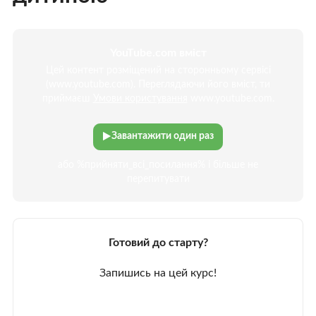
YouTube.com вміст
Цей контент розміщений на сторонньому сервісі
(www.youtube.com). Переглядаючи його вміст, ти
приймаєш
Умови користування
www.youtube.com.
Завантажити один раз
або %прийняти_всі_посилання% і більше не
перепитувати
Готовий до старту?
Запишись на цей курс!