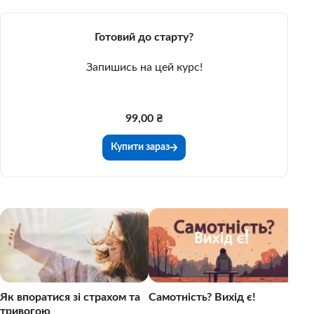
Готовий до старту?
Запишись на цей курс!
99,00 ₴
Купити зараз
Як
595
Як впоратися зі страхом та
Самотність? Вихід є!
тривогою