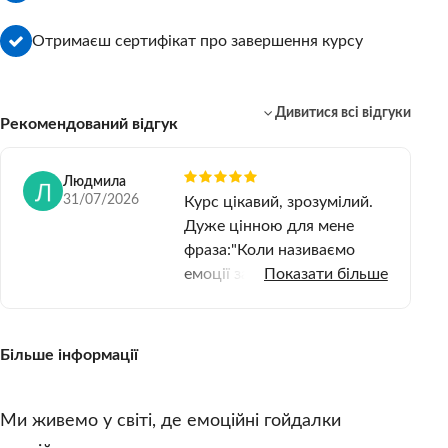
Отримаєш сертифікат про завершення курсу
Дивитися всі відгуки
Рекомендований відгук
Людмила
31/07/2026
Курс цікавий, зрозумілий.
Дуже цінною для мене
фраза:"Коли називаємо
емоції забираємо у них
Показати більше
владу. Бо коли я пробувала
говорити як почуваюся,
наприклад роздратована
Більше інформації
чи зла, то чоловік сміявся ,
"Який толк з того, що ти
комусь так говориш." Тепер
Ми живемо у світі, де емоційні гойдалки
бачу сміст цього.