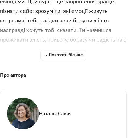
емоціями. Цей курс – це запрошення краще
пізнати себе: зрозуміти, які емоції живуть
всередині тебе, звідки вони беруться і що
насправді хочуть тобі сказати. Ти навчишся
проживати злість, тривогу, образу чи радість так,
щоб не нашкодити ні собі, ні тим, хто поруч. А
Показати більше
ще відкриєш, як твій емоційний світ формує твої
рішення, звички та стосунки з людьми. Тому
Про автора
реєструйся і до зустрічі в курсі!
Наталія Савич