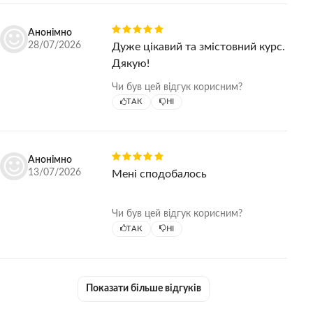
того, що ти комусь так говориш."
Тепер бачу сміст цього.
Анонімно
Дякую
28/07/2026
Дуже цікавий та змістовний курс.
Дякую!
Чи був цей відгук корисним?
ТАК
НІ
Анонімно
13/07/2026
Мені сподобалось
Чи був цей відгук корисним?
ТАК
НІ
Показати більше відгуків