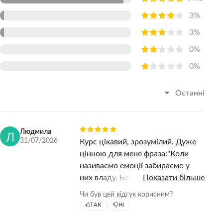
3%
3%
0%
0%
Останні
Людмила
31/07/2026
Курс цікавий, зрозумілий. Дуже
цінною для мене фраза:"Коли
називаємо емоції забираємо у
них владу. Бо коли я пробувала
Показати більше
говорити як почуваюся,
Чи був цей відгук корисним?
наприклад роздратована чи зла,
ТАК
НІ
то чоловік сміявся , "Який толк з